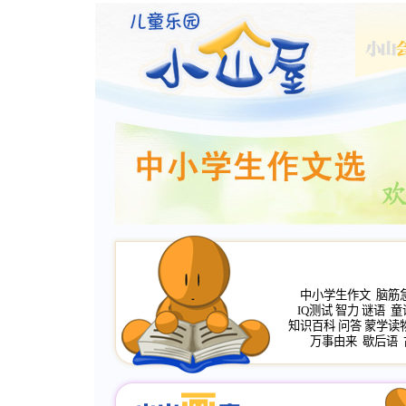
中小学生作文
脑筋
IQ测试
智力
谜语
童
知识百科
问答
蒙学读
万事由来
歇后语