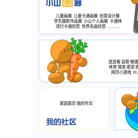
儿童画展
儿童卡通画展
创意设计展
学生摄影作品展
小山个人画展
卡通林
流行卡通欣赏
世界名画欣赏
………
连连看
益智
敏
体育
情景
密室
网页小游戏
FL
家园首页
我的作文