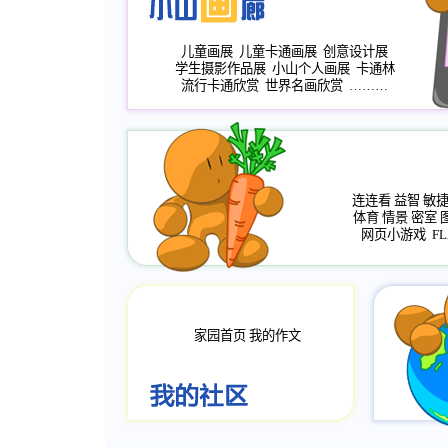
儿童画展
儿童卡通画展
创意设计展
学生摄影作品展
小山个人画展
卡通林
流行卡通欣赏
世界名画欣赏
………
连连看
益智
敏
体育
情景
密室
网页小游戏
FL
家园首页
我的作文