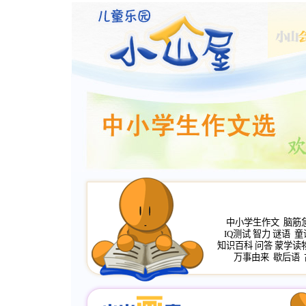
中小学生作文
脑筋
IQ测试
智力
谜语
童
知识百科
问答
蒙学读
万事由来
歇后语