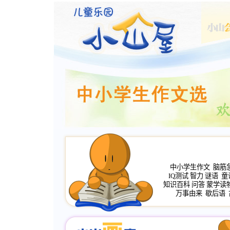
中小学生作文
脑筋
IQ测试
智力
谜语
童
知识百科
问答
蒙学读
万事由来
歇后语