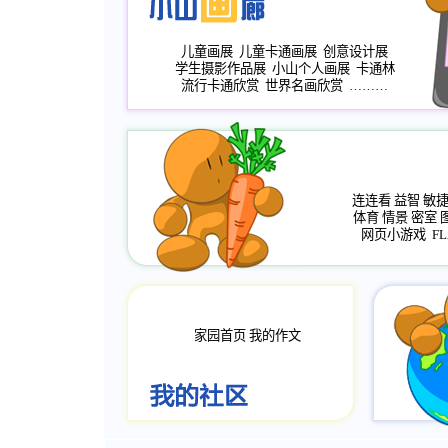
儿童画展
儿童卡通画展
创意设计展
学生摄影作品展
小山个人画展
卡通林
流行卡通欣赏
世界名画欣赏
………
连连看
益智
敏
体育
情景
密室
网页小游戏
FL
家园首页
我的作文