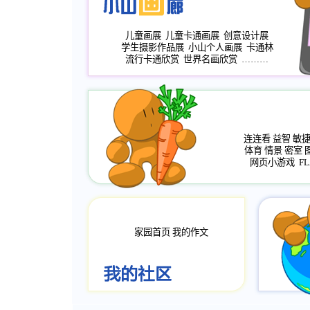
儿童画展
儿童卡通画展
创意设计展
学生摄影作品展
小山个人画展
卡通林
流行卡通欣赏
世界名画欣赏
………
连连看
益智
敏
体育
情景
密室
网页小游戏
FL
家园首页
我的作文