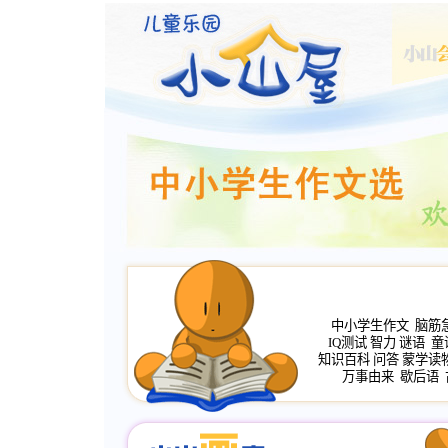
中小学生作文
脑筋
IQ测试
智力
谜语
童
知识百科
问答
蒙学读
万事由来
歇后语