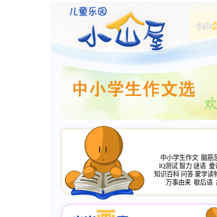
中小学生作文
脑筋
IQ测试
智力
谜语
童
知识百科
问答
蒙学读
万事由来
歇后语