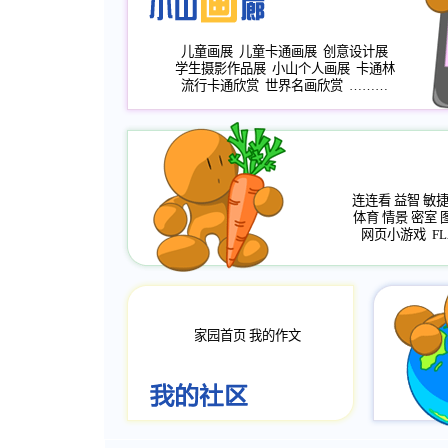
儿童画展
儿童卡通画展
创意设计展
学生摄影作品展
小山个人画展
卡通林
流行卡通欣赏
世界名画欣赏
………
连连看
益智
敏
体育
情景
密室
网页小游戏
FL
家园首页
我的作文