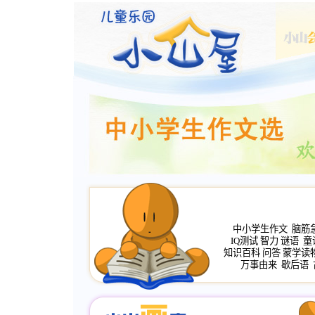
中小学生作文
脑筋
IQ测试
智力
谜语
童
知识百科
问答
蒙学读
万事由来
歇后语