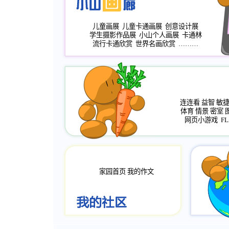
儿童画展
儿童卡通画展
创意设计展
学生摄影作品展
小山个人画展
卡通林
流行卡通欣赏
世界名画欣赏
………
连连看
益智
敏
体育
情景
密室
网页小游戏
FL
家园首页
我的作文