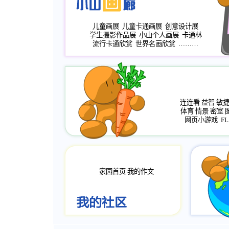
儿童画展
儿童卡通画展
创意设计展
学生摄影作品展
小山个人画展
卡通林
流行卡通欣赏
世界名画欣赏
………
连连看
益智
敏
体育
情景
密室
网页小游戏
FL
家园首页
我的作文