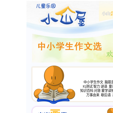
中小学生作文
脑筋
IQ测试
智力
谜语
童
知识百科
问答
蒙学读
万事由来
歇后语