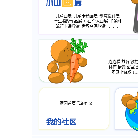
儿童画展
儿童卡通画展
创意设计展
学生摄影作品展
小山个人画展
卡通林
流行卡通欣赏
世界名画欣赏
………
连连看
益智
敏
体育
情景
密室
网页小游戏
FL
家园首页
我的作文