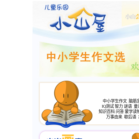
中小学生作文
脑筋
IQ测试
智力
谜语
童
知识百科
问答
蒙学读
万事由来
歇后语