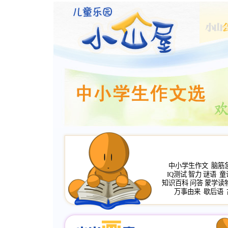
中小学生作文
脑筋
IQ测试
智力
谜语
童
知识百科
问答
蒙学读
万事由来
歇后语