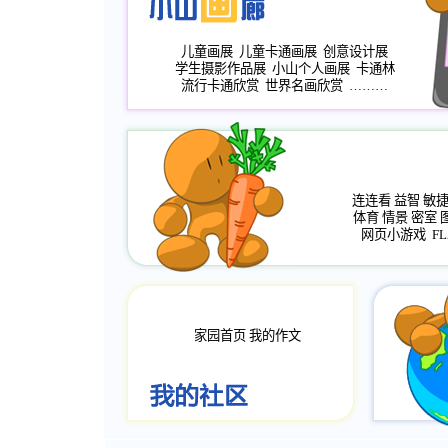
儿童画展
儿童卡通画展
创意设计展
学生摄影作品展
小山个人画展
卡通林
流行卡通欣赏
世界名画欣赏
………
连连看
益智
敏
体育
情景
密室
网页小游戏
FL
家园首页
我的作文