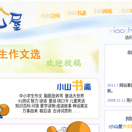
访
2011.7
网站重
新。
中小学生作文
脑筋急转弯
童话大世界
2008.12.12
用
IQ测试
智力
谜语
童谣
绕口令
儿童笑话
山屋主站、作
知识百科
问答
蒙学读物
成语故事
神话寓言
长会、家园网
万事由来
歇后语
古诗词赏析
……
次注册全部通
2008.12.12
家
[
小山屋
作文
名：s.xiaosha