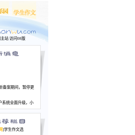
问主站
访问08版
新备案期间，暂停更
户系统全面升级，小
文网、学生作文、家
－个人空间，用户一
行。
园网正式运行，域
网
]学生作文选
nwu.com。