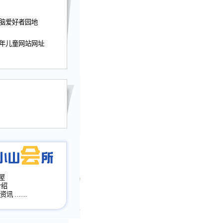
迎接小山屋建站10周
电脑爱好者园地
提前启用，小山屋全面
山会所、小山书斋、
少年儿童网站网址
加多个新栏目。。
网升级改版，增加
，作文宝典改版。
目全面大改版
改版
屋
介绍
·资讯
……