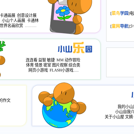
2008.11.20
为
[
菜鸟
学园
]
年，2009版
卡通画展
创意设计展
小山个人画展
卡通林
升级改版，小
世界名画欣赏
………
[
童网
导航
]
小山画廊均增
2008.11.1
作文
评分、顶功能
2008.6.1
各栏
连连看
益智
敏捷
MM
动作冒险
2008.2.12
论坛
体育
情景
密室
图片观察
综合类
网页小游戏
FLASH小游戏......
的作文
我的小山
小山自我
关于小山屋
文摘