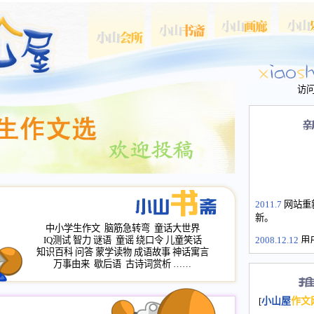
访
2011.7
网站重
新。
中小学生作文
脑筋急转弯
童话大世界
2008.12.12
用
IQ测试
智力
谜语
童谣
绕口令
儿童笑话
山屋主站、作
知识百科
问答
蒙学读物
成语故事
神话寓言
万事由来
歇后语
古诗词赏析
……
长会、家园网
次注册全部通
2008.12.12
家
[
小山屋
作文