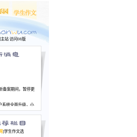
问主站
访问08版
新备案期间，暂停更
户系统全面升级，小
文网、学生作文、家
－个人空间，用户一
行。
园网正式运行，域
网
]学生作文选