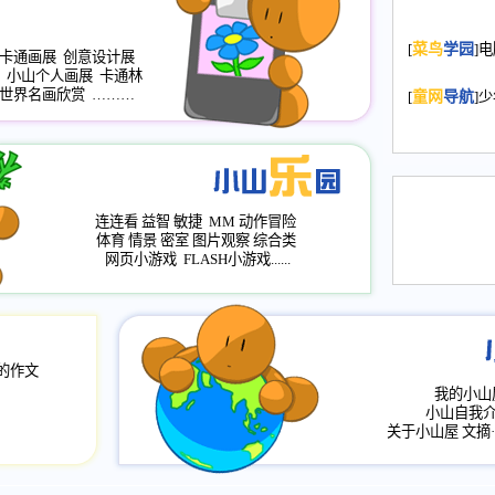
名：s.xiaosha
2008.11.20
为
[
菜鸟
学园
]
卡通画展
创意设计展
年，2009版
小山个人画展
卡通林
升级改版，小
世界名画欣赏
………
[
童网
导航
]
小山画廊均增
2008.11.1
作文
评分、顶功能
2008.6.1
各栏
连连看
益智
敏捷
MM
动作冒险
2008.2.12
论坛
体育
情景
密室
图片观察
综合类
网页小游戏
FLASH小游戏......
的作文
我的小山
小山自我
关于小山屋
文摘