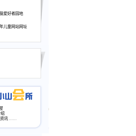
nwu.com。
迎接小山屋建站10周
电脑爱好者园地
提前启用，小山屋全面
山会所、小山书斋、
少年儿童网站网址
加多个新栏目。。
网升级改版，增加
，作文宝典改版。
目全面大改版
改版
屋
介绍
·资讯
……