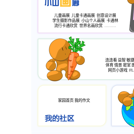
儿童画展
儿童卡通画展
创意设计展
学生摄影作品展
小山个人画展
卡通林
流行卡通欣赏
世界名画欣赏
………
连连看
益智
敏
体育
情景
密室
网页小游戏
FL
家园首页
我的作文