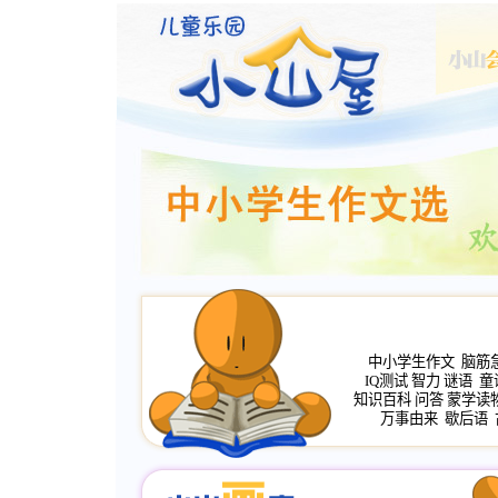
中小学生作文
脑筋
IQ测试
智力
谜语
童
知识百科
问答
蒙学读
万事由来
歇后语