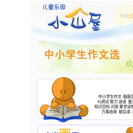
中小学生作文
脑筋
IQ测试
智力
谜语
童
知识百科
问答
蒙学读
万事由来
歇后语