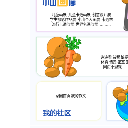
儿童画展
儿童卡通画展
创意设计展
学生摄影作品展
小山个人画展
卡通林
流行卡通欣赏
世界名画欣赏
………
连连看
益智
敏
体育
情景
密室
网页小游戏
FL
家园首页
我的作文