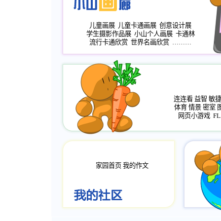
儿童画展
儿童卡通画展
创意设计展
学生摄影作品展
小山个人画展
卡通林
流行卡通欣赏
世界名画欣赏
………
连连看
益智
敏
体育
情景
密室
网页小游戏
FL
家园首页
我的作文