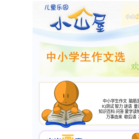
中小学生作文
脑筋
IQ测试
智力
谜语
童
知识百科
问答
蒙学读
万事由来
歇后语