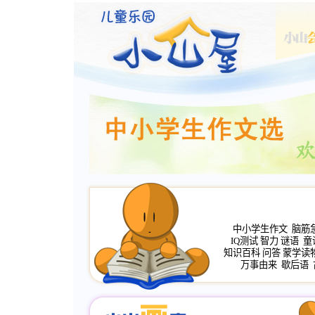
中小学生作文
脑筋
IQ测试
智力
谜语
童
知识百科
问答
蒙学读
万事由来
歇后语