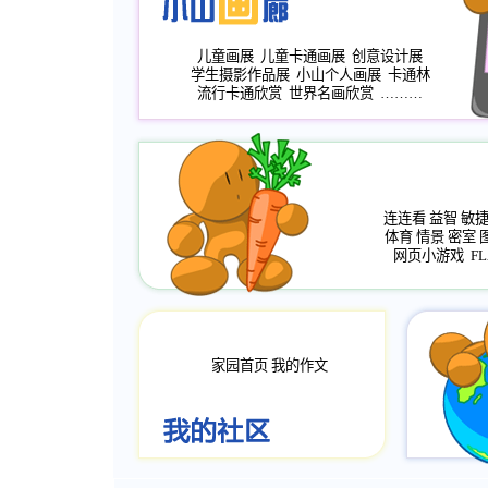
儿童画展
儿童卡通画展
创意设计展
学生摄影作品展
小山个人画展
卡通林
流行卡通欣赏
世界名画欣赏
………
连连看
益智
敏
体育
情景
密室
网页小游戏
FL
家园首页
我的作文