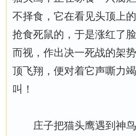
不择食，它在看见头顶上
抢食死鼠的，于是涨红了
而视，作出决一死战的架
顶飞翔，便对着它声嘶力
叫！
庄子把猫头鹰遇到神鸟