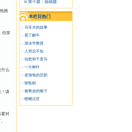
第十篇：福祸篇
他挑
本栏目热门
马车夫的故事
，但穿
庖丁解牛
游泳学教授
人穷志不短
伯愁和千里马
一片树叶
凭什么
老海龟的悲剧
斩蚯蚓
被释放的猴子
怪！请
螳螂法官
必要对
了。