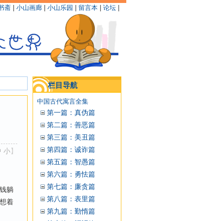
书斋
|
小山画廊
|
小山乐园
|
留言本
|
论坛
|
栏目导航
中国古代寓言全集
第一篇：真伪篇
第二篇：善恶篇
第三篇：美丑篇
第四篇：诚诈篇
中
小
】
第五篇：智愚篇
第六篇：勇怯篇
第七篇：廉贪篇
钱躺
第八篇：表里篇
想着
第九篇：勤惰篇