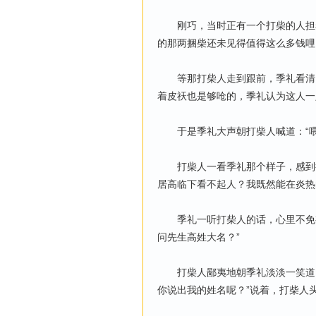
刚巧，当时正有一个打柴的人担着
的那两捆柴还未见得值得这么多钱哩
等那打柴人走到跟前，季礼看清了
着皮祆也是够呛的，季礼认为这人一
于是季礼大声朝打柴人喊道：“喂
打柴人一看季礼那个样子，感到很
居高临下看不起人？我既然能在炎热
季礼一听打柴人的话，心里不免有
问先生高姓大名？”
打柴人鄙夷地朝季礼淡淡一笑道：
你说出我的姓名呢？”说着，打柴人