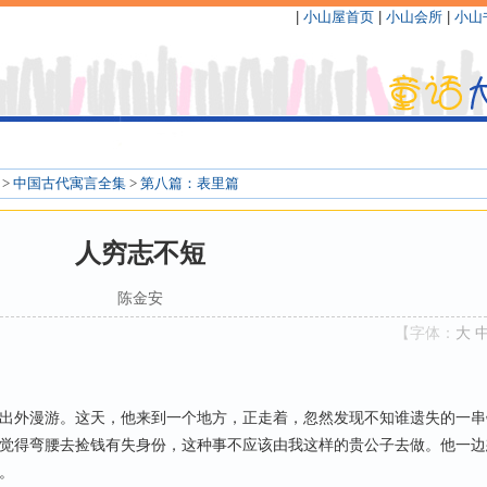
|
小山屋首页
|
小山会所
|
小山
>
中国古代寓言全集
>
第八篇：表里篇
人穷志不短
陈金安
【字体：
大
外漫游。这天，他来到一个地方，正走着，忽然发现不知谁遗失的一串
觉得弯腰去捡钱有失身份，这种事不应该由我这样的贵公子去做。他一边
。