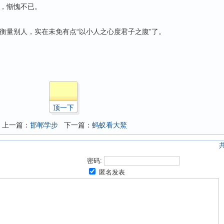
，惭愧不已。
量别人，实在未免有点“以小人之心度君子之腹”了。
顶一下
上一篇：
邯郸学步
下一篇：
蚂蚁看大鰲
密码:
匿名发表