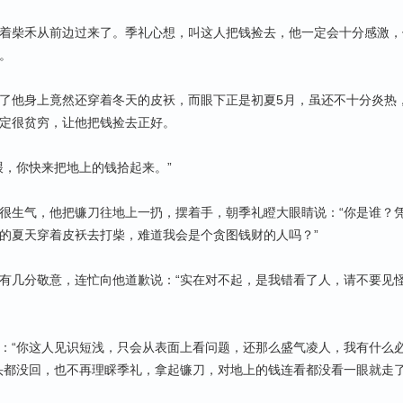
柴禾从前边过来了。季礼心想，叫这人把钱捡去，他一定会十分感激，
。
他身上竟然还穿着冬天的皮袄，而眼下正是初夏5月，虽还不十分炎热
定很贫穷，让他把钱捡去正好。
，你快来把地上的钱拾起来。”
生气，他把镰刀往地上一扔，摆着手，朝季礼瞪大眼睛说：“你是谁？
的夏天穿着皮袄去打柴，难道我会是个贪图钱财的人吗？”
几分敬意，连忙向他道歉说：“实在对不起，是我错看了人，请不要见
“你这人见识短浅，只会从表面上看问题，还那么盛气凌人，我有什么
头都没回，也不再理睬季礼，拿起镰刀，对地上的钱连看都没看一眼就走