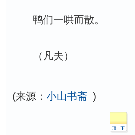
鸭们一哄而散。
（凡夫）
(来源：
小山书斋
)
顶一下