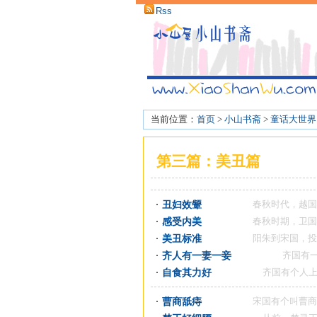
Rss
当前位置：
首页
>
小山书斋
>
童话大世界
第三篇：美丑篇
丑妇效颦
春秋时代，越国有一位
感受内美
春秋时期，卫国有个名叫
美丑标准
阳朱到宋国，投宿在一
齐人有一妻一妾
齐国有一名男子
自食其力好
齐国有个人上无片瓦
曹商舐痔
宋国有个叫曹商的人，