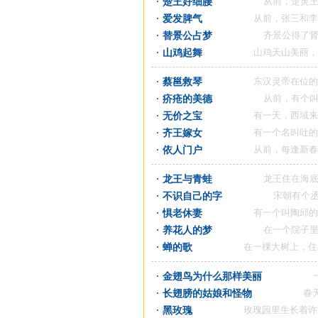
楚王好细腰
从前，楚灵王喜欢在
爱发脾气
从前，张三和李四两个
替景公占梦
齐景公得了肾炎病，
山鸡起舞
山鸡天山美丽，浑身都
蔡邕救琴
东汉灵帝在位的时候，
疥疮的美德
从前，有个叫陈大卿
无价之宝
有一天，西域来了一个
齐王嫁女
有一个名叫吐的人，经
依人门户
从前，每逢新春佳节到
龙王与青蛙
龙王住在海底深处，
不识自己的字
宋朝有个丞相叫张
惧老休妻
有一个叫陶邱的人住在
养花人的梦
在一个院子里，种了
蝉的歌
在一棵大树上，住着一只
金翅鸟为什么那样美丽
一次，野
长翅膀的姑娘和怪物
春天来了，
黑玫瑰
玫瑰园里生长着许多玫瑰