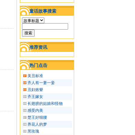
童话故事搜索
推荐资讯
热门点击
美丑标准
齐人有一妻一妾
丑妇效颦
齐王嫁女
长翅膀的姑娘和怪物
感受内美
楚王好细腰
养花人的梦
黑玫瑰