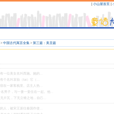
|
小山屋首页
|
>
中国古代寓言全集
>
第三篇：美丑篇
美女名叫西施。她的...
哀骀（tai）它（...
家客栈里。店主人热...
，与一妻一妾住在一起。他...
，下无立锥之地，自己...
被宋王派往秦国作使...