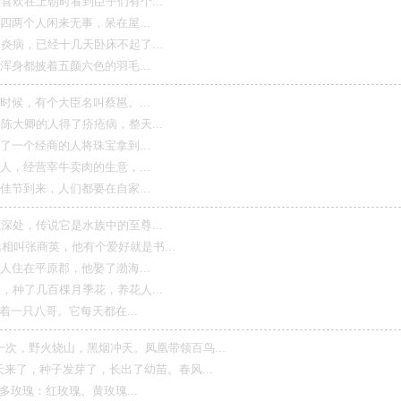
上朝时看到臣子们有个...
人闲来无事，呆在屋...
已经十几天卧床不起了...
披着五颜六色的羽毛...
有个大臣名叫蔡邕。...
的人得了疥疮病，整天...
经商的人将珠宝拿到...
营宰牛卖肉的生意，...
来，人们都要在自家...
传说它是水族中的至尊...
商英，他有个爱好就是书...
平原郡，他娶了渤海...
几百棵月季花，养花人...
八哥。它每天都在...
火烧山，黑烟冲天。凤凰带领百鸟...
种子发芽了，长出了幼苗。春风...
：红玫瑰、黄玫瑰...