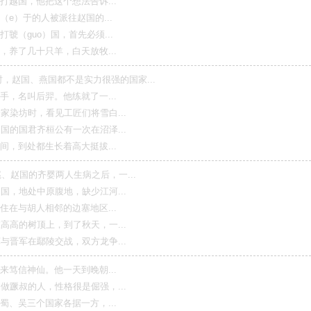
，他把这个想法告诉...
于的人被派往赵国的...
uo）国，首先必须...
几十只羊，白天放牧...
、燕国都不是实力很强的国家...
叫后羿。他练就了一...
时，看见工匠们将雪白...
君齐桓公有一次在沼泽...
处都生长着高大挺拔...
的齐婴两人生病之后，一...
处中原腹地，缺少江河...
胡人相邻的边塞地区...
树顶上，到了秋天，一...
在鄢陵交战，双方龙争...
神仙。他一天到晚朝...
的人，性格很是倔强，...
三个国家各据一方，...