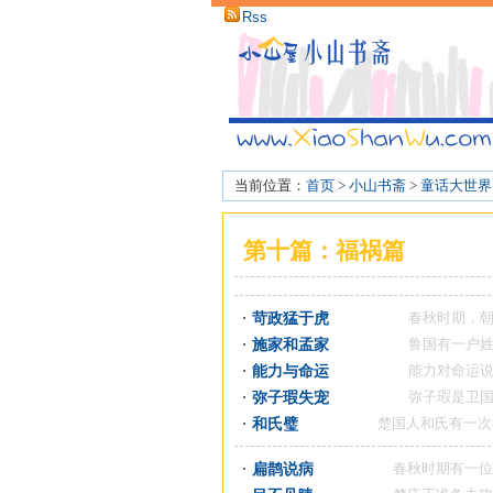
Rss
当前位置：
首页
>
小山书斋
>
童话大世界
第十篇：福祸篇
苛政猛于虎
春秋时期，朝廷政令
施家和孟家
鲁国有一户姓施的人
能力与命运
能力对命运说：“你
弥子瑕失宠
弥子瑕是卫国的一名
和氏璧
楚国人和氏有一次在楚山
扁鹊说病
春秋时期有一位名医，