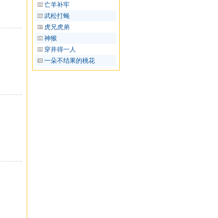
亡羊补牢
武松打蝇
虎兄虎弟
神猴
穿井得一人
一朵不结果的桃花