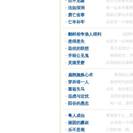
目不见睫
楚庄王准备去攻打越国
法如深涧
有一位名叫董阏（e）
唇亡齿寒
晋献公要出兵攻打虢（g
亡羊补牢
从前有一个牧民，养了
鹬蚌相争渔人得利
战国时，赵国
患得患失
从前有一位神射手，名
染丝的联想
墨子在经过一家染坊
齐桓公见鬼
春秋时代，齐国的国
灵猿受窘
在原始的大森林间，到
扁鹊施换心术
鲁国的公扈、赵国
穿井得一人
春秋时代的宋国，地
塞翁失马
从前，有位老汉住在与
远虑与近忧
喜鹊的巢筑在高高的
阳谷的愚忠
有一次，楚军与晋军
粤人成仙
粤地有个人，素来笃信
顽固的蹶叔
从前有一个叫做蹶叔
乐不思蜀
三国时期，魏、蜀、吴