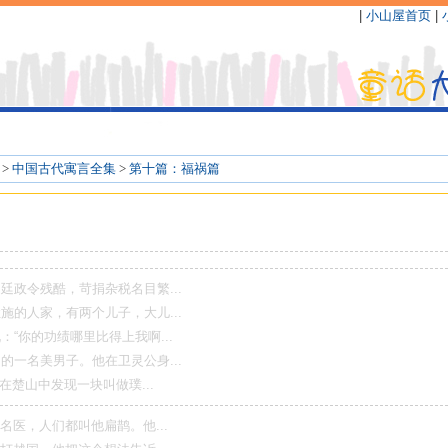
|
小山屋首页
|
>
中国古代寓言全集
>
第十篇：福祸篇
残酷，苛捐杂税名目繁...
家，有两个儿子，大儿...
的功绩哪里比得上我啊...
美男子。他在卫灵公身...
中发现一块叫做璞...
人们都叫他扁鹊。他...