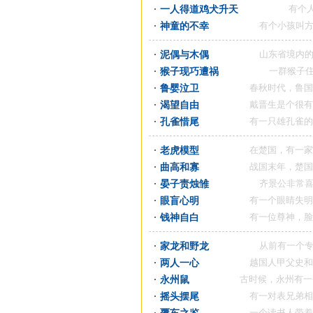
一人得道鸡犬升天
有个人名叫刘
神童的不幸
有个小孩叫方仲永，
泥偶与木偶
山东省境内的淄水河
猴子现巧遭祸
一群猴子住在江边
鲁婴泣卫
春秋时代，鲁国有个城
渴望自由
戴晋生是个很有才学的
孔雀惜尾
有一只雄孔雀的长尾巴
老虎模型
在楚国，有一家人深受
曲高和寡
战国末年，楚国的顷襄
晏子责烛雏
齐景公非常喜欢捕鸟
眼盲心明
有一个眼睛失明的少年
钱神自白
有一位尊神，脸色殷红
家龙和野龙
从前有一个专门饲养
两人一心
越国人甲父史和公石师
永州鼠
古时候，永州有一个人迷
摇头摆尾
有一对表兄弟相处感情
一个读书人带着他的几