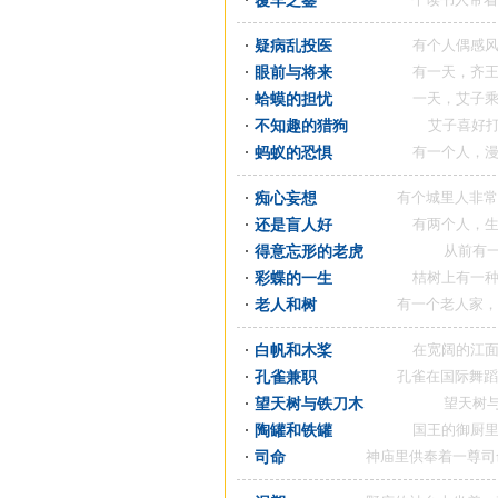
覆车之鉴
疑病乱投医
有个人偶感风寒，咳
眼前与将来
有一天，齐王上朝的
蛤蟆的担忧
一天，艾子乘船在海
不知趣的猎狗
艾子喜好打猎，那
蚂蚁的恐惧
有一个人，漫不经心
痴心妄想
有个城里人非常贫穷，
还是盲人好
有两个人，生下来就
得意忘形的老虎
从前有一个农夫
彩蝶的一生
桔树上有一种小蛀虫
老人和树
有一个老人家，在他自
白帆和木桨
在宽阔的江面上，渔
孔雀兼职
孔雀在国际舞蹈表演竞
望天树与铁刀木
望天树与铁刀木
陶罐和铁罐
国王的御厨里有两只
司命
神庙里供奉着一尊司命大神