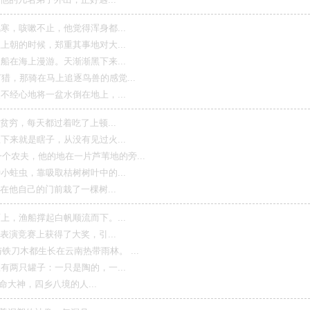
嗽不止，他觉得浑身都...
时候，郑重其事地对大...
上漫游。天渐渐黑下来...
骑在马上追逐鸟兽的感觉...
地将一盆水倒在地上，...
每天都过着吃了上顿...
是瞎子，从没有见过火...
，他的地在一片芦苇地的旁...
，靠吸取桔树树叶中的...
己的门前栽了一棵树...
船撑起白帆顺流而下。...
赛上获得了大奖，引...
都生长在云南热带雨林。 ...
罐子：一只是陶的，一...
，四乡八境的人...