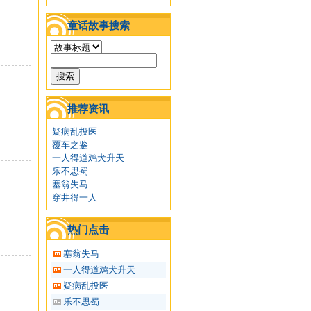
童话故事搜索
推荐资讯
疑病乱投医
覆车之鉴
一人得道鸡犬升天
乐不思蜀
塞翁失马
穿井得一人
热门点击
塞翁失马
一人得道鸡犬升天
疑病乱投医
乐不思蜀