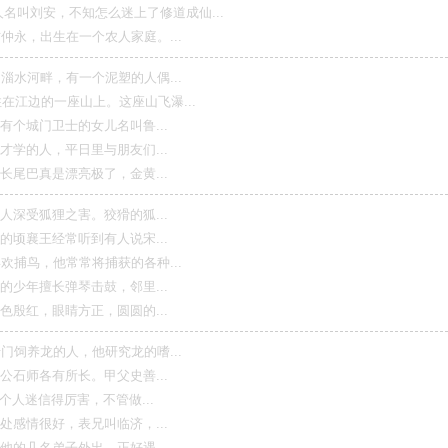
安，不知怎么迷上了修道成仙...
出生在一个农人家庭。...
畔，有一个泥塑的人偶...
的一座山上。这座山飞瀑...
门卫士的女儿名叫鲁...
人，平日里与朋友们...
真是漂亮极了，金黄...
狐狸之害。狡猾的狐...
王经常听到有人说宋...
，他常常将捕获的各种...
擅长弹琴击鼓，邻里...
，眼睛方正，圆圆的...
龙的人，他研究龙的嗜...
各有所长。甲父史善...
信得厉害，不管做...
很好，表兄叫临济，...
名弟子外出，正好遇...